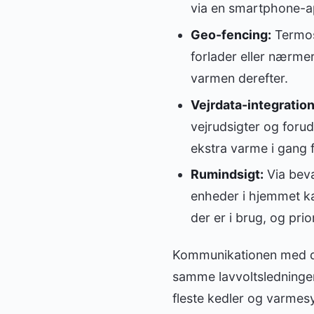
via en smartphone-a
Geo-fencing:
Termost
forlader eller nærme
varmen derefter.
Vejrdata-integration
vejrudsigter og foru
ekstra varme i gang 
Rumindsigt:
Via bevæ
enheder i hjemmet ka
der er i brug, og prio
Kommunikationen med di
samme lavvoltsledninger
fleste kedler og varme