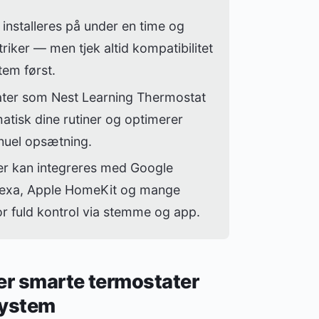
 installeres på under en time og
riker — men tjek altid kompatibilitet
em først.
ter som Nest Learning Thermostat
matisk dine rutiner og optimerer
uel opsætning.
er kan integreres med Google
exa, Apple HomeKit og mange
or fuld kontrol via stemme og app.
er smarte termostater
system