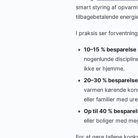
smart styring af opvarm
tilbagebetalende energie
I praksis ser forventnin
10–15 % besparelse
nogenlunde disciplin
ikke er hjemme.
20–30 % besparelse
varmen kørende konst
eller familier med ur
Op til 40 % besparel
eller boliger med me
For at gøre tallene konk