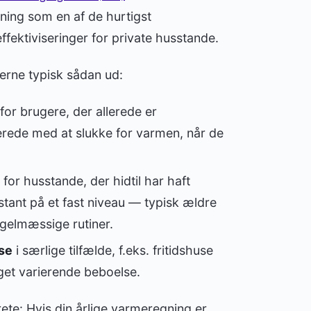
ning som en af de hurtigst
ffektiviseringer for private husstande.
gerne typisk sådan ud:
for brugere, der allerede er
erede med at slukke for varmen, når de
for husstande, der hidtil har haft
ant på et fast niveau — typisk ældre
egelmæssige rutiner.
se
i særlige tilfælde, f.eks. fritidshuse
get varierende beboelse.
rete: Hvis din årlige varmeregning er