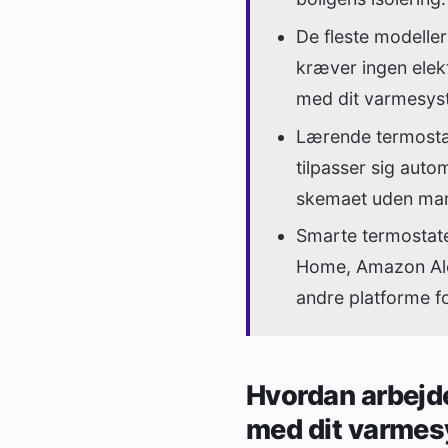
De fleste modeller
kræver ingen elekt
med dit varmesyst
Lærende termosta
tilpasser sig auto
skemaet uden man
Smarte termostat
Home, Amazon Al
andre platforme f
Hvordan arbejd
med dit varme