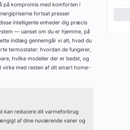
gå på kompromis med komforten i
energipriserne fortsat presser
isse intelligente enheder dig præcis
system — uanset om du er hjemme, på
I dette indlæg gennemgår vi alt, hvad du
te termostater: hvordan de fungerer,
pare, hvilke modeller der er bedst, og
t virke med resten af dit smart home-
t kan reducere dit varmeforbrug
ngigt af dine nuværende vaner og