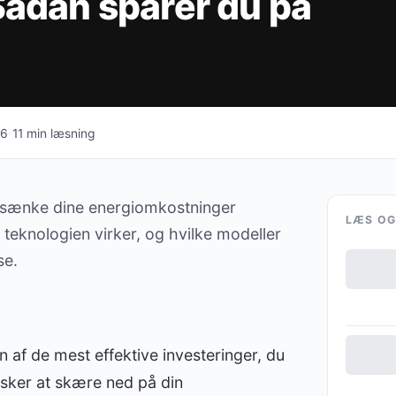
Sådan sparer du på
·
26
11 min læsning
 sænke dine energiomkostninger
LÆS O
teknologien virker, og hvilke modeller
se.
 af de mest effektive investeringer, du
nsker at skære ned på din