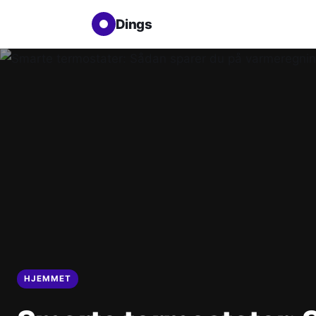
Dings
HJEMMET