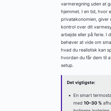
varmeregning uden at 
hjemmet. I en tid, hvor 
privatøkonomien, giver d
kontrol over dit varme
arbejde eller på ferie. 
behøver at vide om smar
hvad du realistisk kan s
hvordan du får dem til a
setup.
Det vigtigste:
En smart termosta
med
10–30 %
afhæ
boligens isolering.