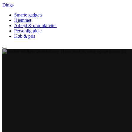
Dings
Smarte gadgets
Hjemmet
Arbejd & produktivitet
Personlig pleje
Køb & pris