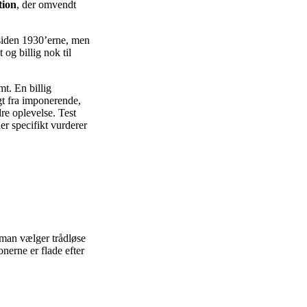
tion
, der omvendt
 siden 1930’erne, men
t og billig nok til
t. En billig
t fra imponerende,
e oplevelse. Test
er specifikt vurderer
 man vælger trådløse
onerne er flade efter