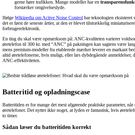
gerne høre trafikken. Mange modeller har en
transparensfunk
forstærker omgivelseslyde.
Ifølge
Wikipedia om Active Noise Control
har teknologien eksisteret
det er først de seneste årtier, at den er blevet tilstrækkelig miniaturisere
forbrugerelektronik.
En ting du skal være opmærksom på: ANC-kvaliteten varierer voldsom
øretelefon til 300 kr. med “ANC” på pakningen kan sagtens være lang
mens premium-modeller fra etablerede mærker leverer en markant bedr
altid øretelefonerne, hvis muligt, eller læs dybdegående anmeldelser, d
ANC-effektiviteten.
Batteritid og opladningscase
Batteritiden er for mange det mest afgørende praktiske parameter, når
øretelefoner. Det nytter ikke noget, at lyden er fantastisk, hvis øretelef
to timer.
Sådan læser du batteritiden korrekt