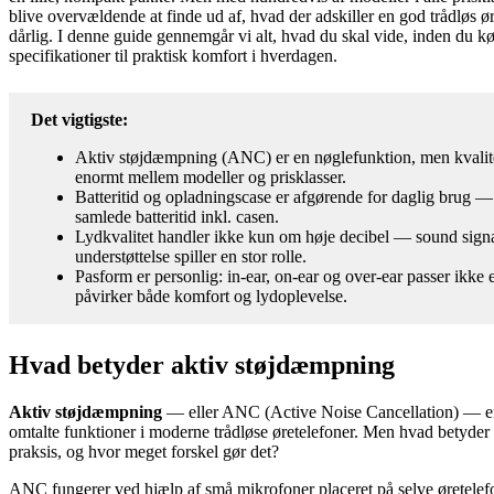
blive overvældende at finde ud af, hvad der adskiller en god trådløs ør
dårlig. I denne guide gennemgår vi alt, hvad du skal vide, inden du k
specifikationer til praktisk komfort i hverdagen.
Det vigtigste:
Aktiv støjdæmpning (ANC) er en nøglefunktion, men kvalite
enormt mellem modeller og prisklasser.
Batteritid og opladningscase er afgørende for daglig brug — 
samlede batteritid inkl. casen.
Lydkvalitet handler ikke kun om høje decibel — sound sign
understøttelse spiller en stor rolle.
Pasform er personlig: in-ear, on-ear og over-ear passer ikke en
påvirker både komfort og lydoplevelse.
Hvad betyder aktiv støjdæmpning
Aktiv støjdæmpning
— eller ANC (Active Noise Cancellation) — er
omtalte funktioner i moderne trådløse øretelefoner. Men hvad betyder d
praksis, og hvor meget forskel gør det?
ANC fungerer ved hjælp af små mikrofoner placeret på selve øretelef