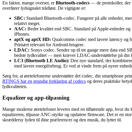
En faktor, mange overser, er
Bluetooth-codecs
— de protokoller, der
overfører lydsignalet trådløst. De vigtigste er:
SBC:
Standard Bluetooth-codec. Fungerer på alle enheder, me
relativt meget.
AAC:
Bedre kvalitet end SBC. Standard på Apple-enheder og 
iPhones.
aptX og aptX HD:
Qualcomms codec med lavere latency og be
Primært relevant for Android-brugere.
LDAC:
Sonys codec. Sender op til tre gange mere data end S
bedste lydkvalitet — men kræver LDAC-understøttelse på din k
LC3 (Bluetooth LE Audio):
Den nye standard, der kombinerer
med lavere energiforbrug. Er ved at vinde frem på nyere enhede
Sørg for, at øretelefonerne understøtter det codec, din smartphone pri
RTINGS har en grundig forklaring af codecs
og deres praktiske betyd
lydkvaliteten.
Equalizer og app-tilpasning
Mange moderne øretelefoner leveres med en tilhørende app, hvor du k
equalizeren, tilpasse ANC-styrke og opdatere firmware. Det er en stor
skræddersy lyden til dine præferencer og den musik, du lytter til.