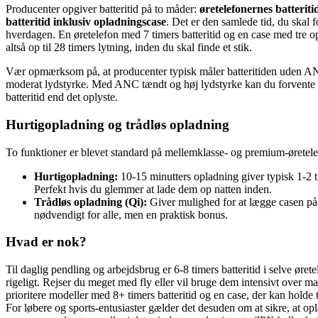
Producenter opgiver batteritid på to måder:
øretelefonernes batteriti
batteritid inklusiv opladningscase
. Det er den samlede tid, du skal f
hverdagen. En øretelefon med 7 timers batteritid og en case med tre o
altså op til 28 timers lytning, inden du skal finde et stik.
Vær opmærksom på, at producenter typisk måler batteritiden uden AN
moderat lydstyrke. Med ANC tændt og høj lydstyrke kan du forvente
batteritid end det oplyste.
Hurtigopladning og trådløs opladning
To funktioner er blevet standard på mellemklasse- og premium-øretele
Hurtigopladning:
10-15 minutters opladning giver typisk 1-2 t
Perfekt hvis du glemmer at lade dem op natten inden.
Trådløs opladning (Qi):
Giver mulighed for at lægge casen på
nødvendigt for alle, men en praktisk bonus.
Hvad er nok?
Til daglig pendling og arbejdsbrug er 6-8 timers batteritid i selve øret
rigeligt. Rejser du meget med fly eller vil bruge dem intensivt over m
prioritere modeller med 8+ timers batteritid og en case, der kan holde t
For løbere og sports-entusiaster gælder det desuden om at sikre, at o