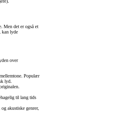
ere).
e. Men det er også et
, kan lyde
lyden over
 mellemtone. Populær
sk lyd.
originalen.
gelig til lang tids
 og akustiske genrer,