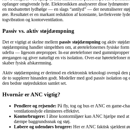
opfanger omgivende lyde. Elektronikken analyserer disse lydmønstre 
en modsatrettet lydbølge — en slags “antilyd” — der neutraliserer støj
øre. Resultatet er en markant reduktion af konstante, lavfrekvente lyde
togvibration og kontorventilation.
Passiv vs. aktiv støjdæmpning
Det er vigtigt at skelne mellem
passiv støjdæmpning
og aktiv støjdæ
støjdæmpning handler simpelthen om, at øretelefonernes fysiske form 
udefra — ligesom ørepropper. In-ear øretelefoner med gummipropper s
øregangen og giver naturligt en vis isolation. Over-ear høretelefoner
skaber fysisk afskærmning.
Aktiv støjdæmpning er derimod en elektronisk teknologi ovenpå den p
de to supplerer hinanden godt. Modeller med god passiv isolation og
den bedste støjreduktion samlet set.
Hvornår er ANC vigtig?
Pendlere og rejsende:
På fly, tog og bus er ANC en game-cha
ventilationslyde elimineres effektivt.
Kontorbrugere:
I åbne kontormiljøer kan ANC hjælpe med at 
dæmpe baggrundssnak og støj.
Løbere og udendørs brugere:
Her er ANC faktisk sjældent øn