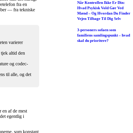
Når Kontrollen Ikke Er Din:
etelefon fra en
Hvad Psykisk Vold Gør Ved
øber — fra tekniske
Mænd – Og Hvordan Du Finder
Vejen Tilbage Til Dig Selv
3-personers sofaen som
familiens samlingspunkt – hvad
skal du prioritere?
ten varierer
tjek altid den
ature og codec-
s til alle, og det
 en af de mest
et egentlig i
onerne, som konstant