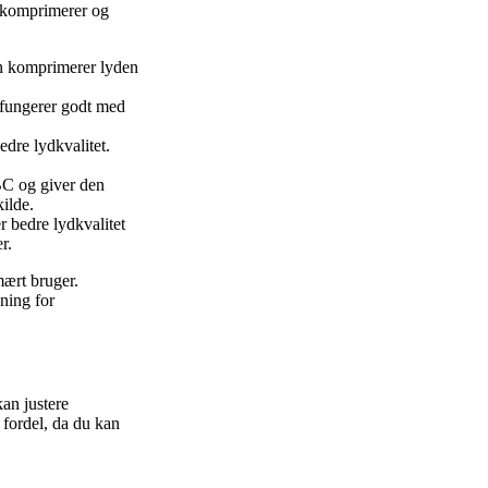
 komprimerer og
n komprimerer lyden
fungerer godt med
dre lydkvalitet.
BC og giver den
ilde.
 bedre lydkvalitet
r.
mært bruger.
ning for
an justere
 fordel, da du kan