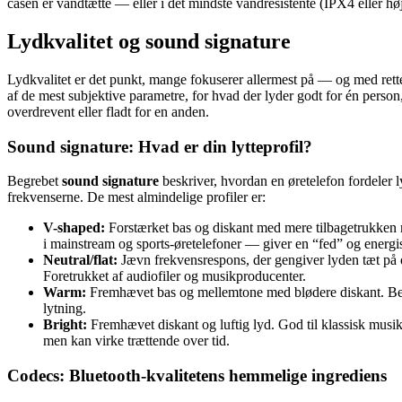
casen er vandtætte — eller i det mindste vandresistente (IPX4 eller høj
Lydkvalitet og sound signature
Lydkvalitet er det punkt, mange fokuserer allermest på — og med rett
af de mest subjektive parametre, for hvad der lyder godt for én person
overdrevent eller fladt for en anden.
Sound signature: Hvad er din lytteprofil?
Begrebet
sound signature
beskriver, hvordan en øretelefon fordeler 
frekvenserne. De mest almindelige profiler er:
V-shaped:
Forstærket bas og diskant med mere tilbagetrukken
i mainstream og sports-øretelefoner — giver en “fed” og energi
Neutral/flat:
Jævn frekvensrespons, der gengiver lyden tæt på 
Foretrukket af audiofiler og musikproducenter.
Warm:
Fremhævet bas og mellemtone med blødere diskant. Beha
lytning.
Bright:
Fremhævet diskant og luftig lyd. God til klassisk musik
men kan virke trættende over tid.
Codecs: Bluetooth-kvalitetens hemmelige ingrediens