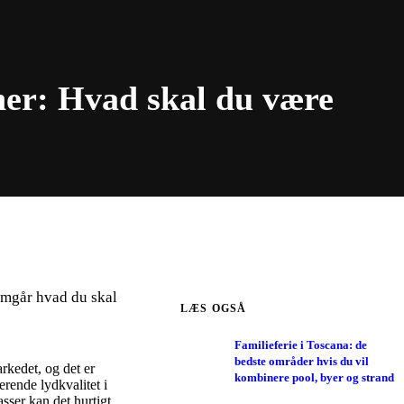
oner: Hvad skal du være
emgår hvad du skal
LÆS OGSÅ
Familieferie i Toscana: de
bedste områder hvis du vil
arkedet, og det er
kombinere pool, byer og strand
ende lydkvalitet i
sser kan det hurtigt