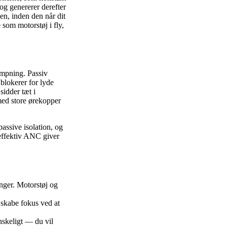
og genererer derefter
en, inden den når dit
 som motorstøj i fly,
mpning. Passiv
blokerer for lyde
idder tæt i
 med store ørekopper
assive isolation, og
 effektiv ANC giver
nger. Motorstøj og
skabe fokus ved at
skeligt — du vil