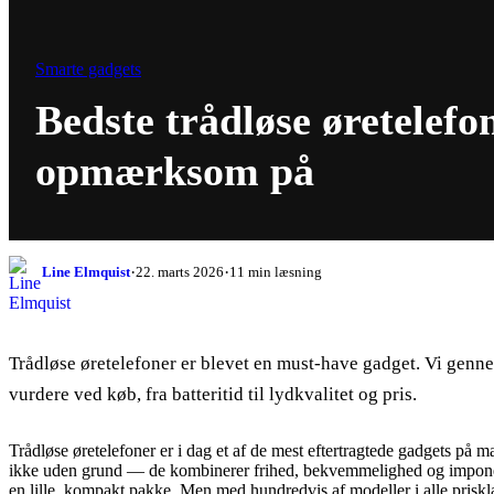
Smarte gadgets
Bedste trådløse øretelef
opmærksom på
·
·
Line Elmquist
22. marts 2026
11 min læsning
Trådløse øretelefoner er blevet en must-have gadget. Vi genn
vurdere ved køb, fra batteritid til lydkvalitet og pris.
Trådløse øretelefoner er i dag et af de mest eftertragtede gadgets på m
ikke uden grund — de kombinerer frihed, bekvemmelighed og imponer
en lille, kompakt pakke. Men med hundredvis af modeller i alle priskla