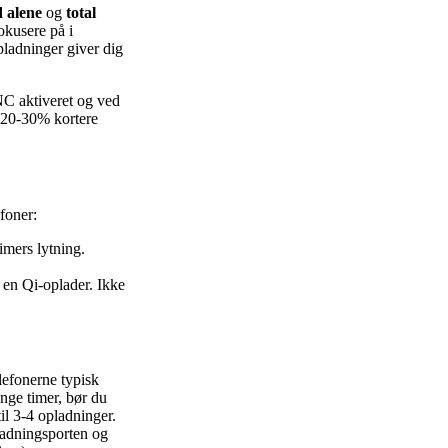
d alene
og
total
okusere på i
pladninger giver dig
C aktiveret og ved
 20-30% kortere
foner:
imers lytning.
 en Qi-oplader. Ikke
elefonerne typisk
ange timer, bør du
il 3-4 opladninger.
pladningsporten og