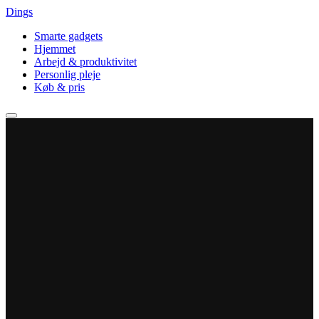
Dings
Smarte gadgets
Hjemmet
Arbejd & produktivitet
Personlig pleje
Køb & pris