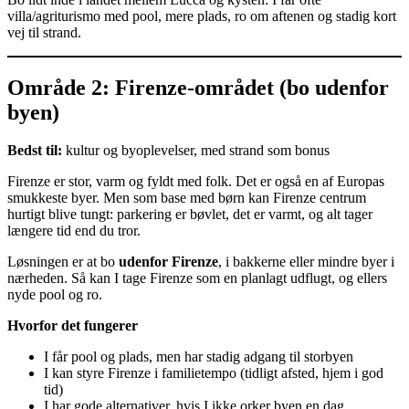
villa/agriturismo med pool, mere plads, ro om aftenen og stadig kort
vej til strand.
Område 2: Firenze-området (bo udenfor
byen)
Bedst til:
kultur og byoplevelser, med strand som bonus
Firenze er stor, varm og fyldt med folk. Det er også en af Europas
smukkeste byer. Men som base med børn kan Firenze centrum
hurtigt blive tungt: parkering er bøvlet, det er varmt, og alt tager
længere tid end du tror.
Løsningen er at bo
udenfor Firenze
, i bakkerne eller mindre byer i
nærheden. Så kan I tage Firenze som en planlagt udflugt, og ellers
nyde pool og ro.
Hvorfor det fungerer
I får pool og plads, men har stadig adgang til storbyen
I kan styre Firenze i familietempo (tidligt afsted, hjem i god
tid)
I har gode alternativer, hvis I ikke orker byen en dag