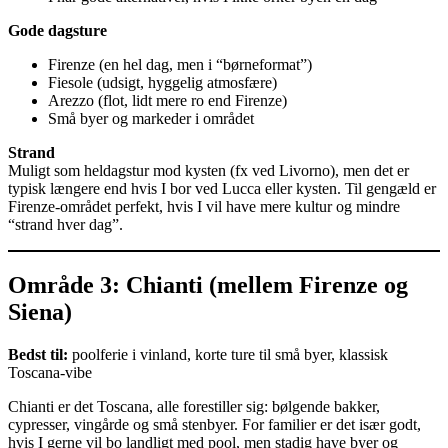
Gode dagsture
Firenze (en hel dag, men i “børneformat”)
Fiesole (udsigt, hyggelig atmosfære)
Arezzo (flot, lidt mere ro end Firenze)
Små byer og markeder i området
Strand
Muligt som heldagstur mod kysten (fx ved Livorno), men det er
typisk længere end hvis I bor ved Lucca eller kysten. Til gengæld er
Firenze-området perfekt, hvis I vil have mere kultur og mindre
“strand hver dag”.
Område 3: Chianti (mellem Firenze og
Siena)
Bedst til:
poolferie i vinland, korte ture til små byer, klassisk
Toscana-vibe
Chianti er det Toscana, alle forestiller sig: bølgende bakker,
cypresser, vingårde og små stenbyer. For familier er det især godt,
hvis I gerne vil bo landligt med pool, men stadig have byer og