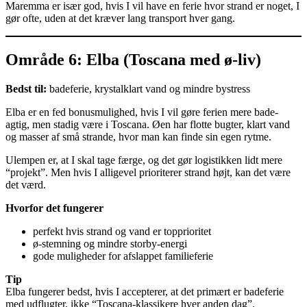
Maremma er især god, hvis I vil have en ferie hvor strand er noget, I
gør ofte, uden at det kræver lang transport hver gang.
Område 6: Elba (Toscana med ø-liv)
Bedst til:
badeferie, krystalklart vand og mindre bystress
Elba er en fed bonusmulighed, hvis I vil gøre ferien mere bade-
agtig, men stadig være i Toscana. Øen har flotte bugter, klart vand
og masser af små strande, hvor man kan finde sin egen rytme.
Ulempen er, at I skal tage færge, og det gør logistikken lidt mere
“projekt”. Men hvis I alligevel prioriterer strand højt, kan det være
det værd.
Hvorfor det fungerer
perfekt hvis strand og vand er topprioritet
ø-stemning og mindre storby-energi
gode muligheder for afslappet familieferie
Tip
Elba fungerer bedst, hvis I accepterer, at det primært er badeferie
med udflugter, ikke “Toscana-klassikere hver anden dag”.