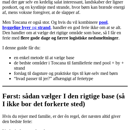
mad der gør selv en kedelig salat interessant, landskaber der ligner
postkort, og en kystlinje med strande, hvor børn kan brænde energi
af, mens voksne foregiver, at de slapper af.
Men Toscana er også stor. Og hvis du vil kombinere
pool
,
hyggelige byer
og
strand
,
handler en god ferie ikke om at se alt.
Den handler om at vælge det rigtige område som base, så I får en
ferie med
flere gode dage og færre logistiske nedsmeltninger
.
I denne guide får du:
en enkel metode til at vælge base
de bedste områder i Toscana til familieferie med pool + by +
strand
forslag til dagsture og praktiske tips til kør-selv med børn
“hvad passer til jer?” afhængigt af ferietype
Først: sådan vælger I den rigtige base (så
I ikke bor det forkerte sted)
Hvis du rejser med familie, er der én regel, der næsten altid giver
den bedste ferie: