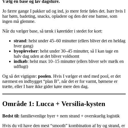
Vælg én base og lav dagsture.
Jo færre gange I pakker ud og ind, jo mere ferie føles det. Især hvis I
har børn, badeting, snacks, opladere og den der ene bamse, som
ingen må glemme.
Når du vælger base, så tænk i køretider i stedet for kort:
strand
: helst under 45–60 minutter (ellers bliver det en heldag
hver gang)
byoplevelser
: helst under 30–45 minutter, så I kan tage en
halv dag uden at det bliver voldsomt
indkøb
: helst max 10–15 minutter (ellers bliver selv mælk en
udflugt)
Og så det vigtigste:
poolen
. Hvis I vælger et sted med pool, er det
nærmest en indbygget “plan B”, når det er for varmt, børnene er
trætte, eller I bare ikke gider køre mere den dag.
Område 1: Lucca + Versilia-kysten
Bedst til:
familievenlige byer + nem strand + overskuelig logistik
Hvis du vil have den mest “smooth” kombination af by og strand, er