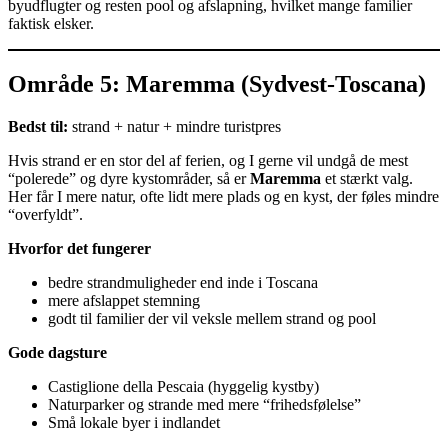
byudflugter og resten pool og afslapning, hvilket mange familier
faktisk elsker.
Område 5: Maremma (Sydvest-Toscana)
Bedst til:
strand + natur + mindre turistpres
Hvis strand er en stor del af ferien, og I gerne vil undgå de mest
“polerede” og dyre kystområder, så er
Maremma
et stærkt valg.
Her får I mere natur, ofte lidt mere plads og en kyst, der føles mindre
“overfyldt”.
Hvorfor det fungerer
bedre strandmuligheder end inde i Toscana
mere afslappet stemning
godt til familier der vil veksle mellem strand og pool
Gode dagsture
Castiglione della Pescaia (hyggelig kystby)
Naturparker og strande med mere “frihedsfølelse”
Små lokale byer i indlandet