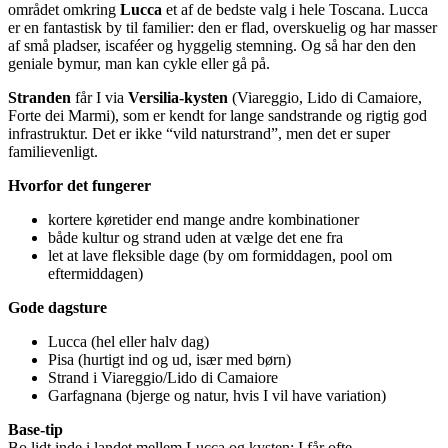
området omkring
Lucca
et af de bedste valg i hele Toscana. Lucca
er en fantastisk by til familier: den er flad, overskuelig og har masser
af små pladser, iscaféer og hyggelig stemning. Og så har den den
geniale bymur, man kan cykle eller gå på.
Stranden
får I via
Versilia-kysten
(Viareggio, Lido di Camaiore,
Forte dei Marmi), som er kendt for lange sandstrande og rigtig god
infrastruktur. Det er ikke “vild naturstrand”, men det er super
familievenligt.
Hvorfor det fungerer
kortere køretider end mange andre kombinationer
både kultur og strand uden at vælge det ene fra
let at lave fleksible dage (by om formiddagen, pool om
eftermiddagen)
Gode dagsture
Lucca (hel eller halv dag)
Pisa (hurtigt ind og ud, især med børn)
Strand i Viareggio/Lido di Camaiore
Garfagnana (bjerge og natur, hvis I vil have variation)
Base-tip
Bo lidt inde i landet mellem Lucca og kysten: I får ofte